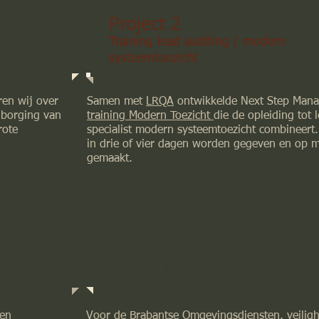
Project 2
Training lead auditing / modern
systeemtoezicht
ren wij over
Samen met
LRQA
ontwikkelde Next Step Man
e borging van
training Modern Toezicht
die de opleiding tot 
rote
specialist modern systeemtoezicht combineert.
in drie of vier dagen worden gegeven en op 
gemaakt.
Project 4
Toezicht op risicorelevante
bedrijven Noord-Brabant
 en
Voor de Brabantse Omgevingsdiensten, veiligh